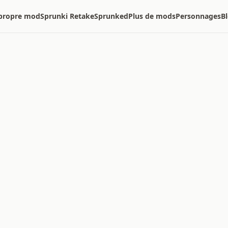
 propre mod
Sprunki Retake
Sprunked
Plus de mods
Personnages
B