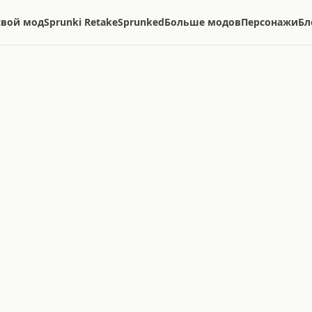
свой мод
Sprunki Retake
Sprunked
Больше модов
Персонажи
Бл